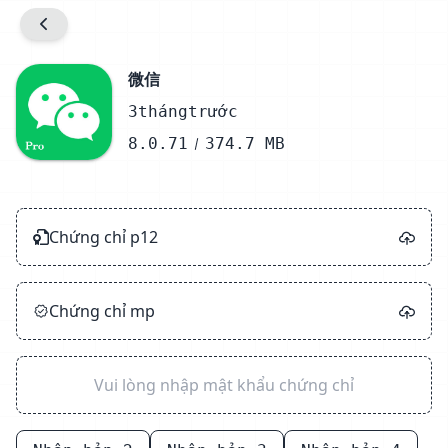
Thông báo
Cấu hình Info.plist
微信
3thángtrước
Kiểm tra
8.0.71
374.7 MB
Giải nén
Ký
Chứng chỉ p12
Nén
Thành công
Chứng chỉ mp
Đóng