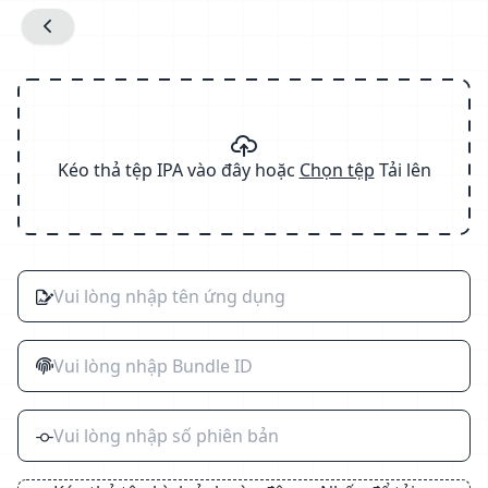
Kéo thả tệp IPA vào đây hoặc
Chọn tệp
Tải lên