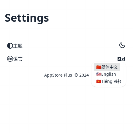
Settings
主题
语言
🇨🇳
简体中文
🇺🇸
English
AppStore Plus
© 2024
🇻🇳
Tiếng Việt