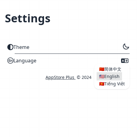
Settings
Theme
Language
🇨🇳
简体中文
🇺🇸
English
AppStore Plus
© 2024
🇻🇳
Tiếng Việt