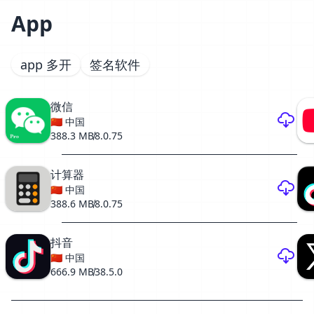
App
app 多开
签名软件
微信
🇨🇳 中国
388.3 MB
8.0.75
计算器
🇨🇳 中国
388.6 MB
8.0.75
抖音
🇨🇳 中国
666.9 MB
38.5.0