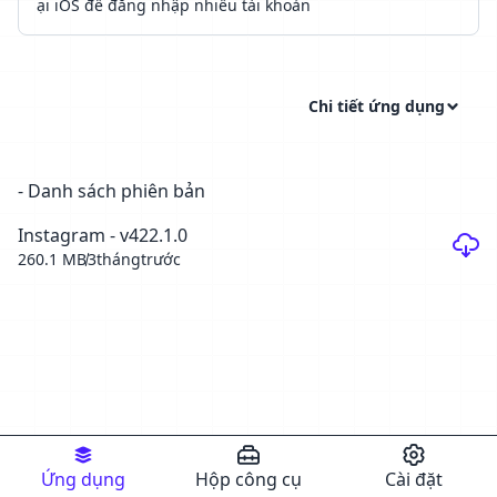
ại iOS để đăng nhập nhiều tài khoản
Chi tiết ứng dụng
- Danh sách phiên bản
Instagram - v422.1.0
260.1 MB
3thángtrước
Ứng dụng
Hộp công cụ
Cài đặt